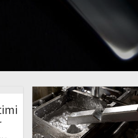
timi
r