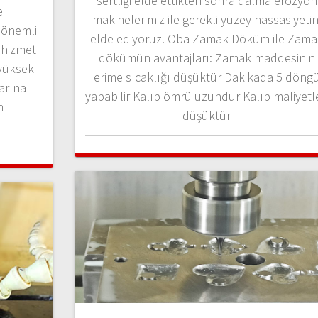
sertliği elde ettikten sonra dalma erozyon
e
makinelerimiz ile gerekli yüzey hassasiyetin
 önemli
elde ediyoruz. Oba Zamak Döküm ile Zama
 hizmet
dökümün avantajları: Zamak maddesinin
yüksek
erime sıcaklığı düşüktür Dakikada 5 döng
larına
yapabilir Kalıp ömrü uzundur Kalıp maliyetle
n
düşüktür