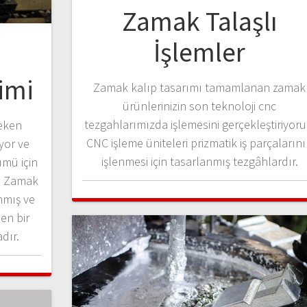
Zamak Talaşlı
İşlemler
imi
Zamak kalıp tasarımı tamamlanan zamak
ürünlerinizin son teknoloji cnc
tezgahlarımızda işlemesini gerçekleştiriyoru
reken
CNC işleme üniteleri prizmatik iş parçaların
ıyor ve
işlenmesi için tasarlanmış tezgâhlardır.
mü için
ba Zamak
nmış ve
len bir
dır.