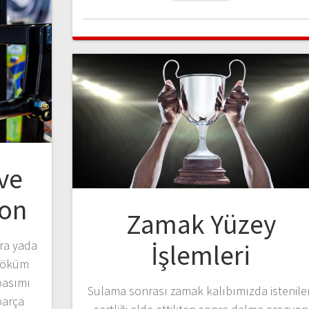
ve
yon
Zamak Yüzey
ara yada
İşlemleri
 döküm
basımı
Sulama sonrası zamak kalıbımızda istenile
parça