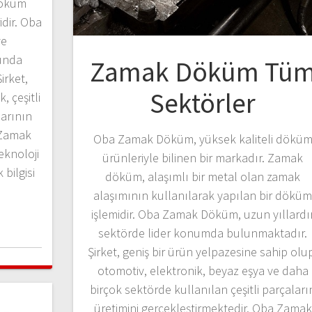
Döküm
dir. Oba
ve
sunda
Zamak Döküm Tü
irket,
Sektörler
, çeşitli
arının
 Zamak
Oba Zamak Döküm, yüksek kaliteli dökü
eknoloji
ürünleriyle bilinen bir markadır. Zamak
bilgisi
döküm, alaşımlı bir metal olan zamak
alaşımının kullanılarak yapılan bir dökü
işlemidir. Oba Zamak Döküm, uzun yıllardı
sektörde lider konumda bulunmaktadır.
Şirket, geniş bir ürün yelpazesine sahip olu
otomotiv, elektronik, beyaz eşya ve daha
birçok sektörde kullanılan çeşitli parçaları
üretimini gerçekleştirmektedir. Oba Zamak