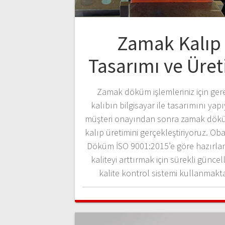
Zamak Kalıp
Tasarımı ve Üret
Zamak döküm işlemleriniz için ge
kalıbın bilgisayar ile tasarımını yap
müşteri onayından sonra zamak dökü
kalıp üretimini gerçekleştiriyoruz. O
Döküm İSO 9001:2015’e göre hazırla
kaliteyi arttırmak için sürekli güncel
kalite kontrol sistemi kullanmakta