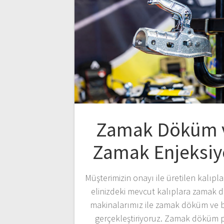
Zamak Döküm 
Zamak Enjeksi
Müşterimizin onayı ile üretilen kalıpl
elinizdeki mevcut kalıplara zamak
makinalarımız ile zamak döküm ve 
gerçekleştiriyoruz. Zamak döküm 