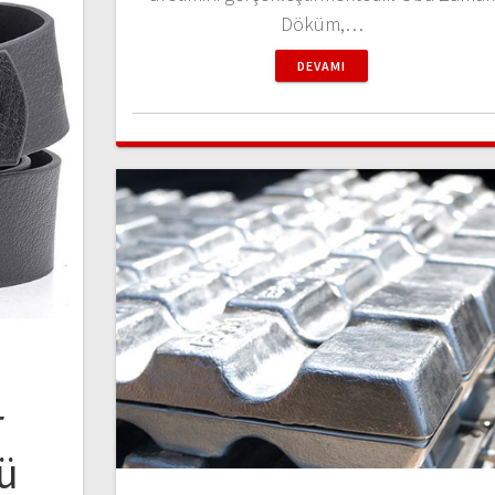
Döküm,…
DEVAMI
r
ü