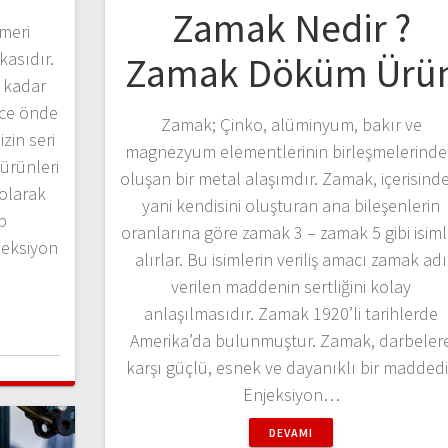
Zamak Nedir ?
meri
asıdır.
Zamak Döküm Ürü
 kadar
ece önde
Zamak; Çinko, alüminyum, bakır ve
zin seri
magnezyum elementlerinin birleşmelerind
ürünleri
oluşan bir metal alaşımdır. Zamak, içerisinde
 olarak
yani kendisini oluşturan ana bileşenlerin
p
oranlarına göre zamak 3 – zamak 5 gibi isiml
njeksiyon
alırlar. Bu isimlerin veriliş amacı zamak adı
verilen maddenin sertliğini kolay
anlaşılmasıdır. Zamak 1920’li tarihlerde
Amerika’da bulunmuştur. Zamak, darbeler
karşı güçlü, esnek ve dayanıklı bir maddedi
Enjeksiyon…
DEVAMI