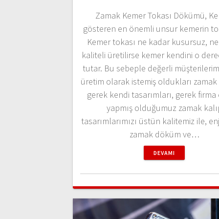
Zamak Kemer Tokası Dökümü, Ke
gösteren en önemli unsur kemerin tok
Kemer tokası ne kadar kusursuz, ne
kaliteli üretilirse kemer kendini o der
tutar. Bu sebeple değerli müşterilerimi
üretim olarak istemiş oldukları zamak 
gerek kendi tasarımları, gerek firma
yapmış olduğumuz zamak kalı
tasarımlarımızı üstün kalitemiz ile, e
zamak döküm ve…
DEVAMI