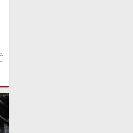
z.
ın