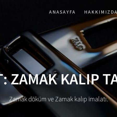
ANASAYFA
HAKKIMIZD
T:
ZAMAK KALIP T
Zamak döküm ve Zamak kalıp imalatı.