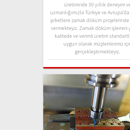
üretiminde 30 yıllık deneyim v
uzmanlığımızla Türkiye ve Avrupa’da
şirketlere zamak döküm projelerinde
vermekteyiz. Zamak döküm işlemini 
kalitede ve verimli üretim standart
uygun olarak müşterilerimiz içi
gerçekleştirmekteyiz.