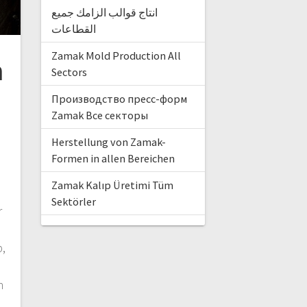
انتاج قوالب الزامك جميع
القطاعات
Zamak Mold Production All
m
Sectors
Производство пресс-форм
Zamak Все секторы
m
Herstellung von Zamak-
Formen in allen Bereichen
Zamak Kalıp Üretimi Tüm
m
Sektörler
r
p,
n