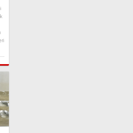
i
k
ü
ri