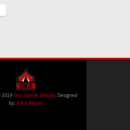
© 2019
Oba Zamak Döküm
. Designed
by:
Bilko Bilişim