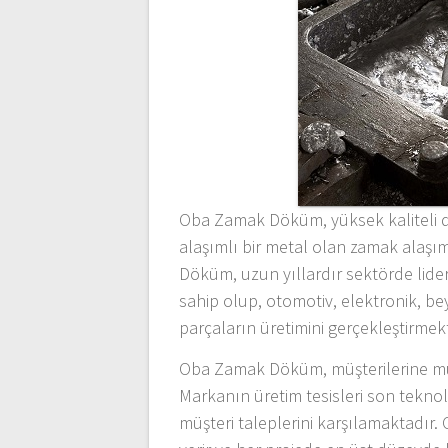
Oba Zamak Döküm, yüksek kaliteli d
alaşımlı bir metal olan zamak alaşı
Döküm, uzun yıllardır sektörde lide
sahip olup, otomotiv, elektronik, be
parçaların üretimini gerçekleştirmekt
Oba Zamak Döküm, müşterilerine mük
Markanın üretim tesisleri son tekno
müşteri taleplerini karşılamaktad