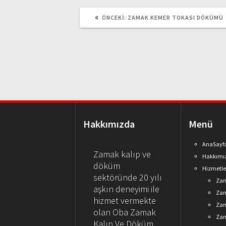
ÖNCEKI
ÖNCEKI:
ZAMAK KEMER TOKASI DÖKÜMÜ
YAZI:
Hakkımızda
Menü
AnaSayf
Zamak kalıp ve
Hakkımı
döküm
Hizmetle
sektöründe 20 yılı
Zam
aşkın deneyimi ile
Zam
hizmet vermekte
Zam
olan Oba Zamak
Za
Kalıp Ve Döküm