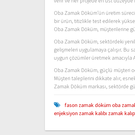
verir ve her projede en üst düzeyde
Oba Zamak Döküm’ün üretim süreci, ka
bir ürün, titizlikle test edilerek yü
Oba Zamak Döküm, müşterilerine güv
Oba Zamak Döküm, sektördeki yenilik
gelişmeleri uygulamaya çalışır. Bu s
uygun çözümler üretmek amacıyla Ar
Oba Zamak Döküm, güçlü müşteri odak
Müşteri taleplerini dikkate alır, esne
Zamak Döküm markası, sektörde güveni
fason zamak döküm
oba zama
enjeksiyon
zamak kalıbı
zamak kalı