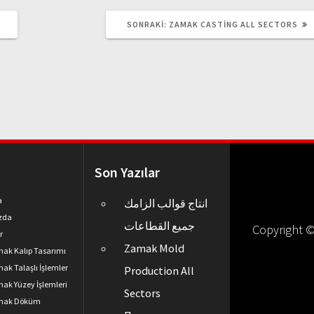
SONRAKI
SONRAKI:
ZAMAK CASTING ALL SECTORS
YAZI:
Son Yazılar
a
انتاج قوالب الزامك
zda
جميع القطاعات
Copyright 
r
Zamak Mold
ak Kalıp Tasarımı
ak Talaşlı İşlemler
Production All
ak Yüzey İşlemleri
Sectors
mak Döküm