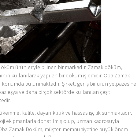
öküm ürünleriyle bilinen bir markadır. Zamak döküm,
mının kullanılarak yapılan bir döküm işlemidir. Oba Zamak
r konumda bulunmaktadır. Şirket, geniş bir ürün yelpazesine
yaz eşya ve daha birçok sektörde kullanılan çeşitli
edir.
emmel kalite, dayanıklılık ve hassas işçilik sunmaktadır.
loji ekipmanlarla donatılmış olup, uzman kadrosuyla
ır. Oba Zamak Döküm, müşteri memnuniyetine büyük önem