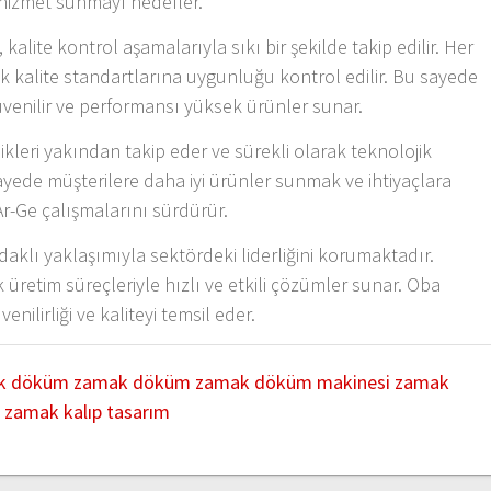
 hizmet sunmayı hedefler.
lite kontrol aşamalarıyla sıkı bir şekilde takip edilir. Her
ksek kalite standartlarına uygunluğu kontrol edilir. Bu sayede
enilir ve performansı yüksek ürünler sunar.
leri yakından takip eder ve sürekli olarak teknolojik
ayede müşterilere daha iyi ürünler sunmak ve ihtiyaçlara
-Ge çalışmalarını sürdürür.
lı yaklaşımıyla sektördeki liderliğini korumaktadır.
k üretim süreçleriyle hızlı ve etkili çözümler sunar. Oba
lirliği ve kaliteyi temsil eder.
k döküm
zamak döküm
zamak döküm makinesi
zamak
p
zamak kalıp tasarım